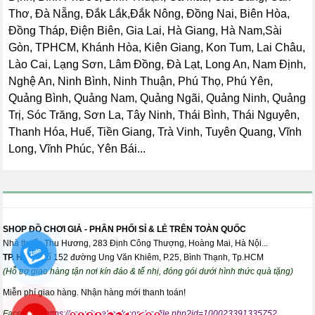
Thơ, Đà Nẵng, Đắk Lắk,Đắk Nông, Đồng Nai, Biên Hòa,
Đồng Tháp, Điện Biên, Gia Lai, Hà Giang, Hà Nam,Sài
Gòn, TPHCM, Khánh Hòa, Kiên Giang, Kon Tum, Lai Châu,
Lào Cai, Lạng Sơn, Lâm Đồng, Đà Lạt, Long An, Nam Định,
Nghệ An, Ninh Bình, Ninh Thuận, Phú Thọ, Phú Yên,
Quảng Bình, Quảng Nam, Quảng Ngãi, Quảng Ninh, Quảng
Trị, Sóc Trăng, Sơn La, Tây Ninh, Thái Bình, Thái Nguyên,
Thanh Hóa, Huế, Tiền Giang, Trà Vinh, Tuyên Quang, Vĩnh
Long, Vĩnh Phúc, Yên Bái...
SHOP ĐỒ CHƠI GIẢ - PHÂN PHỐI SỈ & LẺ TRÊN TOÀN QUỐC
Nhà thuốc Thu Hương, 283 Định Công Thượng, Hoàng Mai, Hà Nội...
TP. HCM:
Số 152 đường Ung Văn Khiêm, P.25, Bình Thạnh, Tp.HCM
(Hỗ trợ giao hàng tận nơi kín đáo & tế nhị, đóng gói dưới hình thức quà tặng)
Miễn phí giao hàng. Nhận hàng mới thanh toán!
Facebook:
https://www.facebook.com/profile.php?id=100023391335752