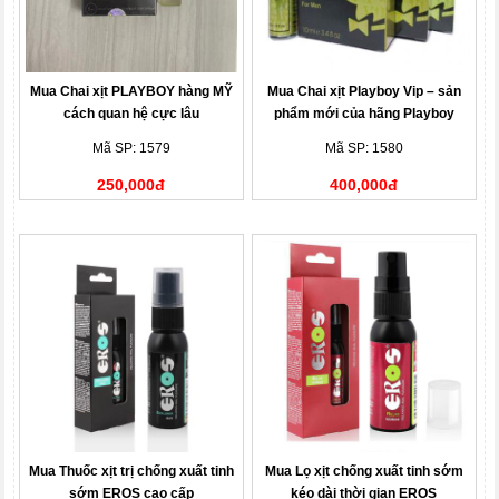
Mua Chai xịt PLAYBOY hàng MỸ
Mua Chai xịt Playboy Vip – sản
cách quan hệ cực lâu
phẩm mới của hãng Playboy
(USA)
Mã SP: 1579
Mã SP: 1580
250,000đ
400,000đ
Mua Thuốc xịt trị chống xuất tinh
Mua Lọ xịt chống xuất tinh sớm
sớm EROS cao cấp
kéo dài thời gian EROS