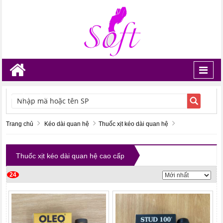
Toggl
navig
TÌM KIẾM
Trang chủ
Kéo dài quan hệ
Thuốc xịt kéo dài quan hệ
Thuốc xịt kéo dài quan hệ cao cấp
24