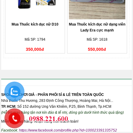
Mua Thuốc kích dục nữ D10
Mua Thuốc kích dục nữ dạng viên
Lady Era cực mạnh
Mã SP: 1794
Mã SP: 1618
350,000đ
550,000đ
SHOP ĐỒ CHƠI GIẢ - PHÂN PHỐI SỈ & LẺ TRÊN TOÀN QUỐC
Nhà thuốc Thu Hương, 283 Định Công Thượng, Hoàng Mai, Hà Nội...
TP. HCM:
Số 152 đường Ung Văn Khiêm, P.25, Bình Thạnh, Tp.HCM
(Hỗ trợ giao hàng tận nơi kín đáo & tế nhị, đóng gói dưới hình thức quà tặng)
Miễn phí giao hàng. Nhận hàng mới thanh toán!
Facebook:
https://www.facebook.com/profile.php?id=100023391335752