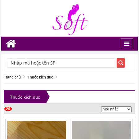
Toggl
navig
TÌM KIẾM
Trang chủ
Thuốc kích dục
Thuốc kích dục
20