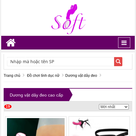
Toggl
navig
TÌM KIẾM
Trang chủ
Đồ chơi tình dục nữ
Dương vật dây đeo
Dương vật dây đeo cao cấp
19