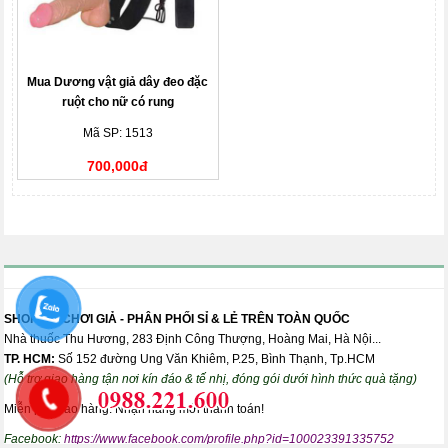
Mua Dương vật giả dây đeo đặc
ruột cho nữ có rung
Mã SP: 1513
700,000đ
SHOP ĐỒ CHƠI GIẢ - PHÂN PHỐI SỈ & LẺ TRÊN TOÀN QUỐC
Nhà thuốc Thu Hương, 283 Định Công Thượng, Hoàng Mai, Hà Nội...
TP. HCM:
Số 152 đường Ung Văn Khiêm, P.25, Bình Thạnh, Tp.HCM
(Hỗ trợ giao hàng tận nơi kín đáo & tế nhị, đóng gói dưới hình thức quà tặng)
Miễn phí giao hàng. Nhận hàng mới thanh toán!
Facebook:
https://www.facebook.com/profile.php?id=100023391335752