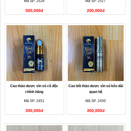
Mã SP: 2528
Mã SP: 2517
500,000đ
200,000đ
Cao thảo dược sìn sú cô độc
Cao bôi thảo dược sìn sú kéo dài
chính hãng
quan hệ
Mã SP: 2451
Mã SP: 2450
300,000đ
300,000đ