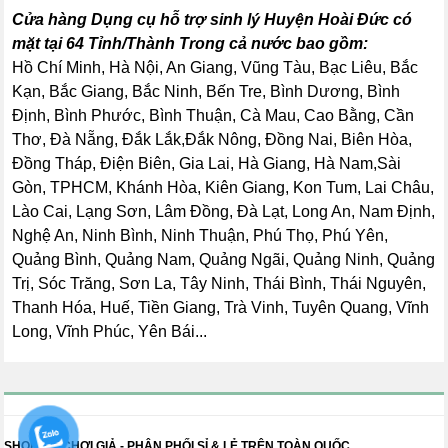
Cửa hàng Dụng cụ hỗ trợ sinh lý Huyện Hoài Đức có
mặt tại 64 Tỉnh/Thành Trong cả nước bao gồm:
Hồ Chí Minh, Hà Nội, An Giang, Vũng Tàu, Bạc Liêu, Bắc
Kạn, Bắc Giang, Bắc Ninh, Bến Tre, Bình Dương, Bình
Định, Bình Phước, Bình Thuận, Cà Mau, Cao Bằng, Cần
Thơ, Đà Nẵng, Đắk Lắk,Đắk Nông, Đồng Nai, Biên Hòa,
Đồng Tháp, Điện Biên, Gia Lai, Hà Giang, Hà Nam,Sài
Gòn, TPHCM, Khánh Hòa, Kiên Giang, Kon Tum, Lai Châu,
Lào Cai, Lạng Sơn, Lâm Đồng, Đà Lạt, Long An, Nam Định,
Nghệ An, Ninh Bình, Ninh Thuận, Phú Thọ, Phú Yên,
Quảng Bình, Quảng Nam, Quảng Ngãi, Quảng Ninh, Quảng
Trị, Sóc Trăng, Sơn La, Tây Ninh, Thái Bình, Thái Nguyên,
Thanh Hóa, Huế, Tiền Giang, Trà Vinh, Tuyên Quang, Vĩnh
Long, Vĩnh Phúc, Yên Bái...
SHOP ĐỒ CHƠI GIẢ - PHÂN PHỐI SỈ & LẺ TRÊN TOÀN QUỐC