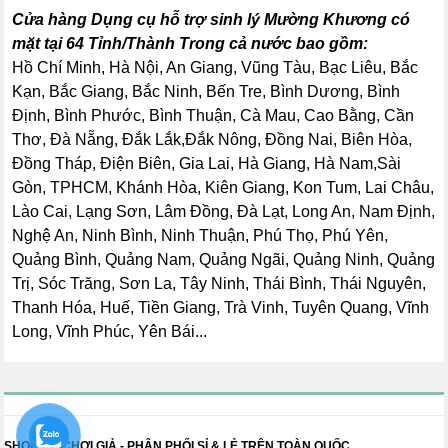
Cửa hàng Dụng cụ hỗ trợ sinh lý Mường Khương có
mặt tại 64 Tỉnh/Thành Trong cả nước bao gồm:
Hồ Chí Minh, Hà Nội, An Giang, Vũng Tàu, Bạc Liêu, Bắc
Kạn, Bắc Giang, Bắc Ninh, Bến Tre, Bình Dương, Bình
Định, Bình Phước, Bình Thuận, Cà Mau, Cao Bằng, Cần
Thơ, Đà Nẵng, Đắk Lắk,Đắk Nông, Đồng Nai, Biên Hòa,
Đồng Tháp, Điện Biên, Gia Lai, Hà Giang, Hà Nam,Sài
Gòn, TPHCM, Khánh Hòa, Kiên Giang, Kon Tum, Lai Châu,
Lào Cai, Lạng Sơn, Lâm Đồng, Đà Lạt, Long An, Nam Định,
Nghệ An, Ninh Bình, Ninh Thuận, Phú Thọ, Phú Yên,
Quảng Bình, Quảng Nam, Quảng Ngãi, Quảng Ninh, Quảng
Trị, Sóc Trăng, Sơn La, Tây Ninh, Thái Bình, Thái Nguyên,
Thanh Hóa, Huế, Tiền Giang, Trà Vinh, Tuyên Quang, Vĩnh
Long, Vĩnh Phúc, Yên Bái...
SHOP ĐỒ CHƠI GIẢ - PHÂN PHỐI SỈ & LẺ TRÊN TOÀN QUỐC