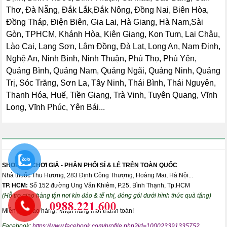
Thơ, Đà Nẵng, Đắk Lắk,Đắk Nông, Đồng Nai, Biên Hòa,
Đồng Tháp, Điện Biên, Gia Lai, Hà Giang, Hà Nam,Sài
Gòn, TPHCM, Khánh Hòa, Kiên Giang, Kon Tum, Lai Châu,
Lào Cai, Lạng Sơn, Lâm Đồng, Đà Lạt, Long An, Nam Định,
Nghệ An, Ninh Bình, Ninh Thuận, Phú Thọ, Phú Yên,
Quảng Bình, Quảng Nam, Quảng Ngãi, Quảng Ninh, Quảng
Trị, Sóc Trăng, Sơn La, Tây Ninh, Thái Bình, Thái Nguyên,
Thanh Hóa, Huế, Tiền Giang, Trà Vinh, Tuyên Quang, Vĩnh
Long, Vĩnh Phúc, Yên Bái...
SHOP ĐỒ CHƠI GIẢ - PHÂN PHỐI SỈ & LẺ TRÊN TOÀN QUỐC
Nhà thuốc Thu Hương, 283 Định Công Thượng, Hoàng Mai, Hà Nội...
TP. HCM:
Số 152 đường Ung Văn Khiêm, P.25, Bình Thạnh, Tp.HCM
(Hỗ trợ giao hàng tận nơi kín đáo & tế nhị, đóng gói dưới hình thức quà tặng)
Miễn phí giao hàng. Nhận hàng mới thanh toán!
Facebook:
https://www.facebook.com/profile.php?id=100023391335752