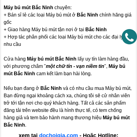
Máy bú mút Bắc Ninh
chuyên:
+ Bán sỉ lẻ các loại Máy bú mút ở
Bắc Ninh
chính hãng giá
gốc
+ Giao hàng Máy bú mút tận nơi ở tại
Bắc Ninh
+ Hợp tác phân phối các loại Máy bú mút cho các đại lý có
nhu cầu
Cửa hàng
Máy bú mút Bắc Ninh
lấy uy tín làm hàng đầu,
với phương châm "
một chữ tín - vạn niềm tin
",
Máy bú
mút Bắc Ninh
cam kết làm bạn hài lòng.
Nếu bạn đang ở
Bắc Ninh
và có nhu cầu mua Máy bú mút,
Bạn đừng ngại khoảng cách xa, chúng tôi sẽ cử nhân viên
trở tới tận nơi cho quý khách hàng. Tất cả các sản phẩm
đăng tải trên website đều là hình thực tế, có tem chống
hàng giả và tem bảo hành mang thương hiệu
Máy bú mút
Bắc Ninh
.
xem tại
dochoigia.com
- Hoặc Hotline: