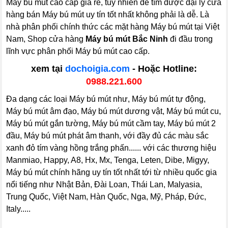
Máy bú mút cao cấp giá rẻ, tuy nhiên để tìm được đại lý cửa
hàng bán Máy bú mút uy tín tốt nhất không phải là dễ. Là
nhà phân phối chính thức các mặt hàng Máy bú mút tại Việt
Nam, Shop cửa hàng
Máy bú mút Bắc Ninh
đi đầu trong
lĩnh vực phân phối Máy bú mút cao cấp.
xem tại
dochoigia.com
- Hoặc Hotline:
0988.221.600
Đa dạng các loại Máy bú mút như, Máy bú mút tự động,
Máy bú mút âm đạo, Máy bú mút dương vật, Máy bú mút cu,
Máy bú mút gắn tường, Máy bú mút cầm tay, Máy bú mút 2
đầu, Máy bú mút phát âm thanh, với đầy đủ các màu sắc
xanh đỏ tím vàng hồng trắng phấn...... với các thương hiệu
Manmiao, Happy, A8, Hx, Mx, Tenga, Leten, Dibe, Migyy,
Máy bú mút chính hãng uy tín tốt nhất tới từ nhiều quốc gia
nổi tiếng như Nhật Bản, Đài Loan, Thái Lan, Malyasia,
Trung Quốc, Việt Nam, Hàn Quốc, Nga, Mỹ, Pháp, Đức,
Italy.....