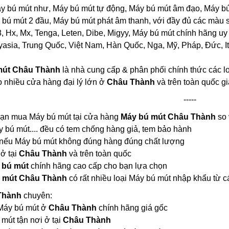
áy bú mút như, Máy bú mút tự động, Máy bú mút âm đạo, Máy b
 bú mút 2 đầu, Máy bú mút phát âm thanh, với đầy đủ các màu sắ
Hx, Mx, Tenga, Leten, Dibe, Migyy, Máy bú mút chính hãng uy tí
asia, Trung Quốc, Việt Nam, Hàn Quốc, Nga, Mỹ, Pháp, Đức, Ital
mút Châu Thành
là nhà cung cấp & phân phối chính thức các l
 nhiều cửa hàng đại lý lớn ở
Châu Thành
và trên toàn quốc gi
-----
 bạn mua Máy bú mút tại cửa hàng
Máy bú mút Châu Thành
so 
y bú mút.... đều có tem chống hàng giả, tem bảo hành
 nếu Máy bú mút không đúng hàng đúng chất lượng
 ở tại
Châu Thành
và trên toàn quốc
 bú mút
chính hãng cao cấp cho bạn lựa chọn
 mút Châu Thành
có rất nhiều loại Máy bú mút nhập khẩu từ
 Thành
chuyên:
i Máy bú mút ở
Châu Thành
chính hãng giá gốc
mút tận nơi ở tại
Châu Thành