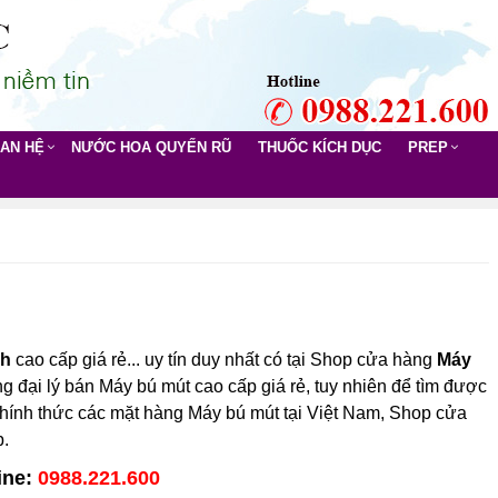
UAN HỆ
NƯỚC HOA QUYẾN RŨ
THUỐC KÍCH DỤC
PREP
nh
cao cấp giá rẻ... uy tín duy nhất có tại Shop cửa hàng
Máy
g đại lý bán Máy bú mút cao cấp giá rẻ, tuy nhiên để tìm được
 chính thức các mặt hàng Máy bú mút tại Việt Nam, Shop cửa
p.
ine:
0988.221.600