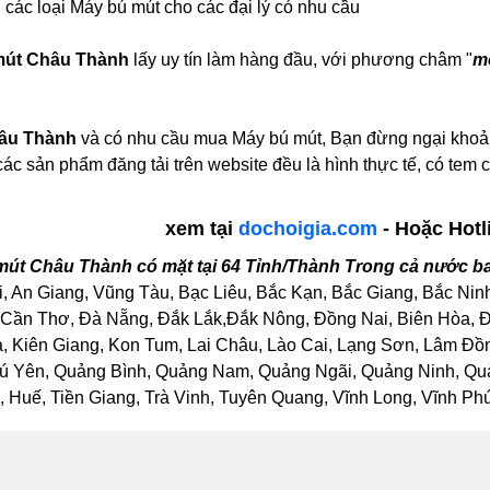
 các loại Máy bú mút cho các đại lý có nhu cầu
mút Châu Thành
lấy uy tín làm hàng đầu, với phương châm "
mộ
âu Thành
và có nhu cầu mua Máy bú mút, Bạn đừng ngại khoảng 
các sản phẩm đăng tải trên website đều là hình thực tế, có t
xem tại
dochoigia.com
- Hoặc Hotl
út Châu Thành có mặt tại 64 Tỉnh/Thành Trong cả nước b
, An Giang, Vũng Tàu, Bạc Liêu, Bắc Kạn, Bắc Giang, Bắc Nin
Cần Thơ, Đà Nẵng, Đắk Lắk,Đắk Nông, Đồng Nai, Biên Hòa, Đồ
Kiên Giang, Kon Tum, Lai Châu, Lào Cai, Lạng Sơn, Lâm Đồng
ú Yên, Quảng Bình, Quảng Nam, Quảng Ngãi, Quảng Ninh, Quảng
Huế, Tiền Giang, Trà Vinh, Tuyên Quang, Vĩnh Long, Vĩnh Phúc