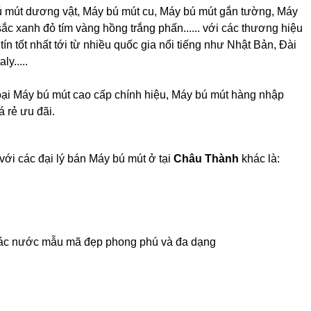
ú mút dương vật, Máy bú mút cu, Máy bú mút gắn tường, Máy
c xanh đỏ tím vàng hồng trắng phấn...... với các thương hiệu
n tốt nhất tới từ nhiều quốc gia nổi tiếng như Nhật Bản, Đài
y.....
oại Máy bú mút cao cấp chính hiệu, Máy bú mút hàng nhập
á rẻ ưu đãi.
với các đại lý bán Máy bú mút ở tại
Châu Thành
khác là:
 các nước mẫu mã đẹp phong phú và đa dạng