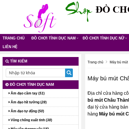
TRANG CHỦ
ĐỒ CHƠI TÌNH DỤC NAM
ĐỒ CHƠI TÌNH DỤC NỮ
LIÊN HỆ
TÌM KIẾM
Trang chủ
Máy bú mút
Máy bú mút Ch
ĐỒ CHƠI TÌNH DỤC NAM
Địa chỉ cửa hàng cô
Âm đạo cầm tay (
51
)
bú mút Châu Thàn
Âm đạo hít tường (
28
)
đại lý cửa hàng bán
Âm đạo tự động (
50
)
hàng
Máy bú mút 
Vòng chống xuất tinh (
38
)