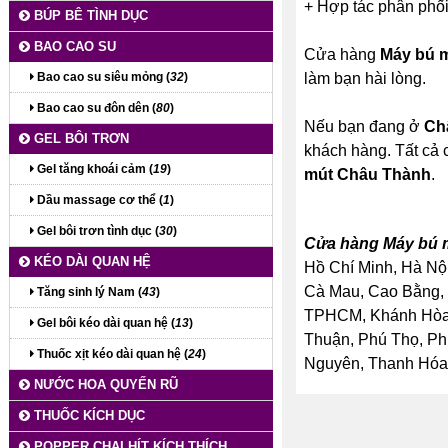
+ Hợp tác phân phối
BÚP BÊ TÌNH DỤC
BAO CAO SU
Cửa hàng
Máy bú 
Bao cao su siêu mỏng (
32
)
làm bạn hài lòng.
Bao cao su đôn dên (
80
)
Nếu bạn đang ở
Ch
GEL BÔI TRƠN
khách hàng. Tất cả 
Gel tăng khoái cảm (
19
)
mút Châu Thành
.
Dầu massage cơ thể (
1
)
Gel bôi trơn tình dục (
30
)
Cửa hàng Máy bú m
KÉO DÀI QUAN HỆ
Hồ Chí Minh, Hà Nội
Cà Mau, Cao Bằng, 
Tăng sinh lý Nam (
43
)
TPHCM, Khánh Hòa, 
Gel bôi kéo dài quan hệ (
13
)
Thuận, Phú Thọ, Ph
Thuốc xịt kéo dài quan hệ (
24
)
Nguyên, Thanh Hóa, 
NƯỚC HOA QUYẾN RŨ
THUỐC KÍCH DỤC
POPPER CHAI HÍT KÍCH THÍCH