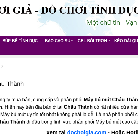
BÚP BÊ TÌNH DỤC
BAO CAO SU
GEL BÔI TRƠN
KÉO DÀI Q
âu Thành
ng ty mua bán, cung cấp và phân phối
Máy bú mút Châu Thà
h
. Hiện nay trên địa bàn ở tại
Châu Thành
có rất nhiều cửa hàn
 Máy bú mút uy tín tốt nhất không phải là dễ. Là nhà phân phối
Châu Thành
đi đầu trong lĩnh vực phân phối Máy bú mút cao cấ
xem tại
dochoigia.com
- Hoặc Hotl