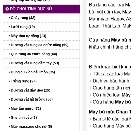
Máy tập dương vật (
15
)
Đa dạng các loại M
ĐỒ CHƠI TÌNH DỤC NỮ
bú mút cầm tay, Máy
Chày rung (
32
)
Manmiao, Happy, A8, 
Loan, Thái Lan, Maly
Lưỡi rung (
19
)
Máy thụt tự động (
13
)
Cửa hàng
Máy bú 
Dương vật rung đa chức năng (
59
)
khẩu chính hãng cho
Que rung đa chức năng (
44
)
Dương vật rung cầm tay (
53
)
Điểm khác biệt khi
Dụng cụ kích hậu môn (
36
)
+ Tất cả các loại Má
+ Dịch vụ bảo hành
Trứng rung (
97
)
+ Giao hàng tận nơi
Dương vật dây đeo (
19
)
+ Có nhiều loại
Máy
Dương vật hít tường (
56
)
+ Cửa hàng
Máy bú
Máy tập ngực (
21
)
Máy bú mút Châu
Ghế tình yêu (
1
)
+ Bán sỉ lẻ các loạ
+ Giao hàng Máy bú 
Máy massage cho nữ (
5
)