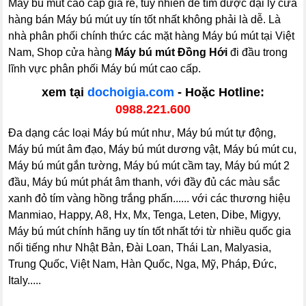
Máy bú mút cao cấp giá rẻ, tuy nhiên để tìm được đại lý cửa
hàng bán Máy bú mút uy tín tốt nhất không phải là dễ. Là
nhà phân phối chính thức các mặt hàng Máy bú mút tại Việt
Nam, Shop cửa hàng
Máy bú mút Đồng Hới
đi đầu trong
lĩnh vực phân phối Máy bú mút cao cấp.
xem tại
dochoigia.com
- Hoặc Hotline:
0988.221.600
Đa dạng các loại Máy bú mút như, Máy bú mút tự động,
Máy bú mút âm đạo, Máy bú mút dương vật, Máy bú mút cu,
Máy bú mút gắn tường, Máy bú mút cầm tay, Máy bú mút 2
đầu, Máy bú mút phát âm thanh, với đầy đủ các màu sắc
xanh đỏ tím vàng hồng trắng phấn...... với các thương hiệu
Manmiao, Happy, A8, Hx, Mx, Tenga, Leten, Dibe, Migyy,
Máy bú mút chính hãng uy tín tốt nhất tới từ nhiều quốc gia
nổi tiếng như Nhật Bản, Đài Loan, Thái Lan, Malyasia,
Trung Quốc, Việt Nam, Hàn Quốc, Nga, Mỹ, Pháp, Đức,
Italy.....