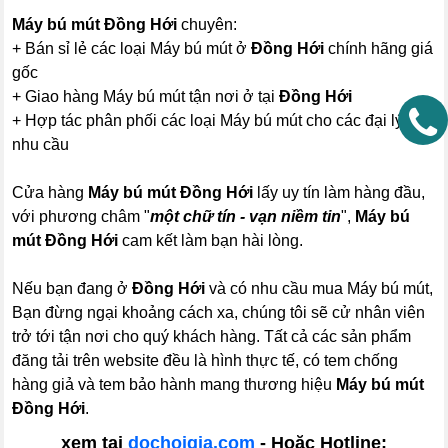
Máy bú mút Đồng Hới
chuyên:
+ Bán sỉ lẻ các loại Máy bú mút ở
Đồng Hới
chính hãng giá
gốc
+ Giao hàng Máy bú mút tận nơi ở tại
Đồng Hới
+ Hợp tác phân phối các loại Máy bú mút cho các đại lý có
nhu cầu
Cửa hàng
Máy bú mút Đồng Hới
lấy uy tín làm hàng đầu,
với phương châm "
một chữ tín - vạn niềm tin
",
Máy bú
mút Đồng Hới
cam kết làm bạn hài lòng.
Nếu bạn đang ở
Đồng Hới
và có nhu cầu mua Máy bú mút,
Bạn đừng ngại khoảng cách xa, chúng tôi sẽ cử nhân viên
trở tới tận nơi cho quý khách hàng. Tất cả các sản phẩm
đăng tải trên website đều là hình thực tế, có tem chống
hàng giả và tem bảo hành mang thương hiệu
Máy bú mút
Đồng Hới
.
xem tại
dochoigia.com
- Hoặc Hotline: