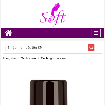
Toggl
navig
TÌM KIẾM
Trang chủ
Gel bôi trơn
Gel tăng khoái cảm