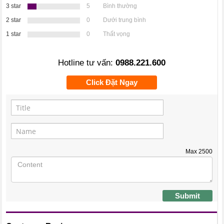
3 star
5
Bình thường
2 star
0
Dưới trung bình
1 star
0
Thất vọng
Hotline tư vấn:
0988.221.600
Click Đặt Ngay
Max
2500
Submit