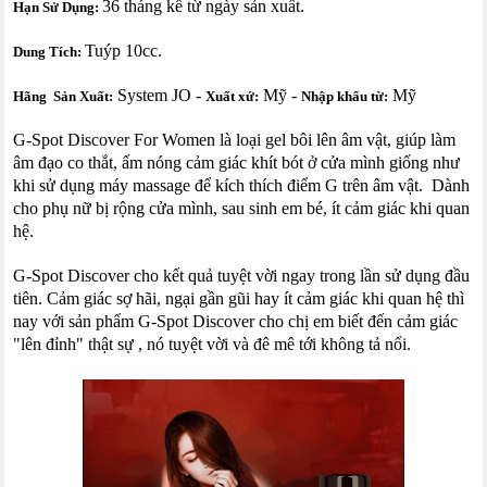
36 tháng kể từ ngày sản xuất.
Hạn Sử Dụng:
Tuýp 10cc.
Dung Tích:
System JO -
Mỹ -
Mỹ
Hãng Sản Xuất:
Xuất xứ:
Nhập khẩu từ:
G-Spot Discover For Women là loại gel bôi lên âm vật, giúp làm
âm đạo co thắt, ấm nóng cảm giác khít bót ở cửa mình giống như
khi sử dụng máy massage để kích thích điểm G trên âm vật. Dành
cho phụ nữ bị rộng cửa mình, sau sinh em bé, ít cảm giác khi quan
hệ.
G-Spot Discover cho kết quả tuyệt vời ngay trong lần sử dụng đầu
tiên. Cảm giác sợ hãi, ngại gần gũi hay ít cảm giác khi quan hệ thì
nay với sản phẩm G-Spot Discover cho chị em biết đến cảm giác
"lên đỉnh" thật sự , nó tuyệt vời và đê mê tới không tả nổi.