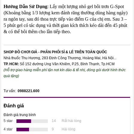
Hướng Dẫn Sử Dụng
: Lấy một lượng nhỏ gel bôi trơn G-Spot
(Khoảng bằng 1/3 lượng kem đánh răng thường dùng hàng ngày)
ra ngón tay, sau đó thoa trực tiếp vào điểm G của chị em. Sau 3 –
5 phút gel có tác dụng và thời gian kích thích kéo dài đến 45 phút
& có thể bôi thêm cho lần tiếp theo.
SHOP ĐỒ CHƠI GIẢ - PHÂN PHỐI SỈ & LẺ TRÊN TOÀN QUỐC
Nhà thuốc Thu Hương, 283 Định Công Thượng, Hoàng Mai, Hà Nội...
TP. HCM:
Số 152 đường Ung Văn Khiêm, P.25, Bình Thạnh, Tp.HCM
(Hỗ trợ giao hàng miễn phí tận nơi kín đáo & tế nhị, đóng gói dưới hình thức
quà tặng)
Tư vấn:
0988221.600
Đánh giá
Đánh giá trung bình
5 star
14
Rất hài lòng
4 star
9
Hài lòng