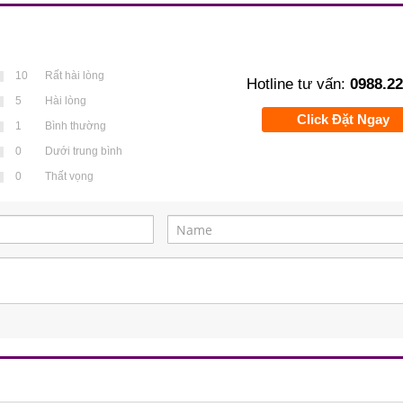
10
Rất hài lòng
Hotline tư vấn:
0988.22
5
Hài lòng
Click Đặt Ngay
1
Bình thường
0
Dưới trung bình
0
Thất vọng