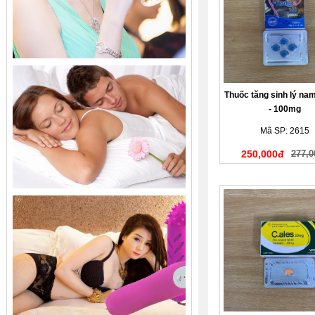
Thuốc tăng sinh lý na
- 100mg
Mã SP: 2615
250,000đ
277,0