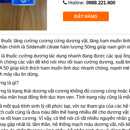
Hotline:
0988.221.600
thuốc tăng cường cương cứng dương vật, tăng ham muốn tình d
n chính là Sildenafil citrate hàm lượng 50mg giúp nam giới nha
là thuốc cường dương tác dụng nhanh đang được các quý ông s
h chóng các vấn đề khó nói như rối loạn cường dương, xuất ti
A 50 giúp kích thích ham muốn tình dục nhanh chóng, mạnh mẽ nh
 mày râu tin dùng.
ng là gì?
ng là trạng thái dương vật cương không đủ cương cứng hoặc k
hỏa mãn hoạt động tình dục trọn vẹn. Tình trạng này cũng là mộ
một quá trình sinh lý rất phức tạp, với sự tham gia của các hệ
ích cuối cùng là đưa máu đến thể hang nhiều để cho dương vật c
ra rối loạn cương. Vì vậy, có thể nói có rất nhiều nguyên nhân
ay gặp nhất là: tâm thần, hệ thống mạch máu dương vật, nội tiết 