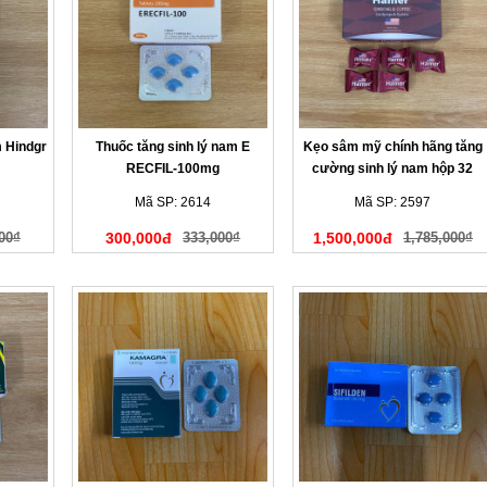
m Hindgr
Thuốc tăng sinh lý nam E
Kẹo sâm mỹ chính hãng tăng
RECFIL-100mg
cường sinh lý nam hộp 32
viên
Mã SP: 2614
Mã SP: 2597
00₫
300,000đ
333,000₫
1,500,000đ
1,785,000₫