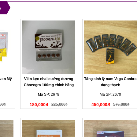
n
ven Mỹ
Viên kẹo nhai cường dương
Tăng sinh lý nam Vega Conbra
Chocogra 100mg chính hãng
dạng thạch
Mã SP: 2678
Mã SP: 2670
00₫
180,000đ
225,000₫
450,000đ
576,000₫