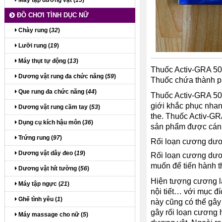
Máy tập dương vật (
15
)
ĐỒ CHƠI TÌNH DỤC NỮ
Chày rung (
32
)
Lưỡi rung (
19
)
Máy thụt tự động (
13
)
Thuốc Activ-GRA 50 
Dương vật rung đa chức năng (
59
)
Thuốc chứa thành phầ
Que rung đa chức năng (
44
)
Thuốc Activ-GRA 50 
giới khắc phục nhan
Dương vật rung cầm tay (
53
)
the. Thuốc Activ-GR
Dụng cụ kích hậu môn (
36
)
sản phẩm được cánh
Trứng rung (
97
)
Rối loạn cương dươ
Dương vật dây đeo (
19
)
Rối loạn cương dươ
muốn để tiến hành t
Dương vật hít tường (
56
)
Hiện tượng cương là 
Máy tập ngực (
21
)
nội tiết… với mục đ
Ghế tình yêu (
1
)
này cũng có thể gây 
gây rối loạn cương h
Máy massage cho nữ (
5
)