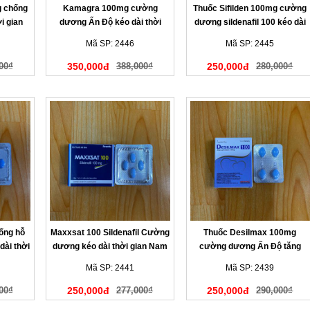
g chống
Kamagra 100mg cường
Thuốc Sifilden 100mg cường
i gian
dương Ấn Độ kéo dài thời
dương sildenafil 100 kéo dài
gian trị xuất tinh
thời gian chống xuất tinh sớm
Mã SP: 2446
Mã SP: 2445
00₫
350,000đ
388,000₫
250,000đ
280,000₫
ống hỗ
Maxxsat 100 Sildenafil Cường
Thuốc Desilmax 100mg
ài thời
dương kéo dài thời gian Nam
cường dương Ấn Độ tăng
sinh lý nam giới
Mã SP: 2441
Mã SP: 2439
00₫
250,000đ
277,000₫
250,000đ
290,000₫