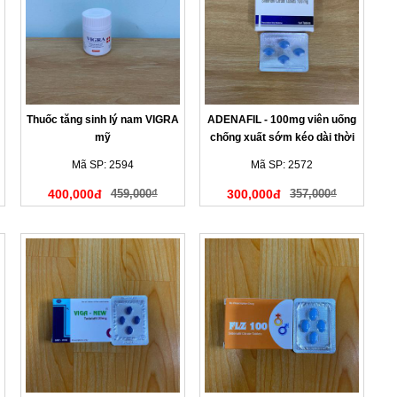
Thuốc tăng sinh lý nam VIGRA
ADENAFIL - 100mg viên uống
mỹ
chống xuất sớm kéo dài thời
gian
Mã SP: 2594
Mã SP: 2572
400,000đ
459,000₫
300,000đ
357,000₫