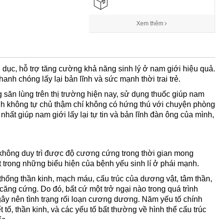
Xem thêm
ục, hỗ trợ tăng cường khả năng sinh lý ở nam giới hiệu quả.
nh chóng lấy lại bản lĩnh và sức mạnh thời trai trẻ.
ăn lùng trên thị trường hiện nay, sử dụng thuốc giúp nam
nh không tự chủ thậm chí không có hứng thú với chuyện phòng
ất giúp nam giới lấy lại tự tin và bản lĩnh đàn ông của mình,
hông duy trì được độ cương cứng trong thời gian mong
t trong những biểu hiện của bệnh yếu sinh lí ở phái mạnh.
 thống thần kinh, mạch máu, cấu trúc của dương vật, tâm thần,
ăng cứng. Do đó, bất cứ một trở ngại nào trong quá trình
 gây nên tình trạng rối loạn cương dương. Năm yếu tố chính
tố, thần kinh, và các yếu tố bất thường về hình thể cấu trúc