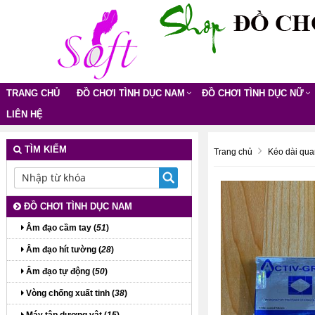
TRANG CHỦ
ĐỒ CHƠI TÌNH DỤC NAM
ĐỒ CHƠI TÌNH DỤC NỮ
LIÊN HỆ
TÌM KIẾM
Trang chủ
Kéo dài qua
ĐỒ CHƠI TÌNH DỤC NAM
Âm đạo cầm tay (
51
)
Âm đạo hít tường (
28
)
Âm đạo tự động (
50
)
Vòng chống xuất tinh (
38
)