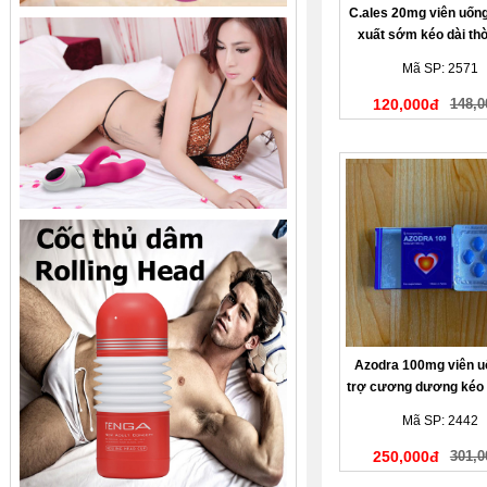
C.ales 20mg viên uốn
xuất sớm kéo dài thờ
Mã SP: 2571
120,000đ
148,0
Azodra 100mg viên u
trợ cương dương kéo d
gian
Mã SP: 2442
250,000đ
301,0