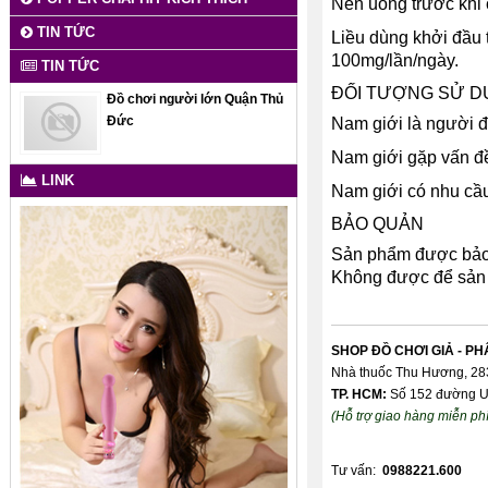
Nên uống trước khi 
TIN TỨC
Liều dùng khởi đầu t
100mg/lần/ngày.
TIN TỨC
ĐỐI TƯỢNG SỬ D
Đồ chơi người lớn Quận Thủ
Đức
Nam giới là người đã
Nam giới gặp vấn đ
LINK
Nam giới có nhu cầu
BẢO QUẢN
Sản phẩm được bảo q
Không được để sản 
SHOP ĐỒ CHƠI GIẢ - PH
Nhà thuốc Thu Hương, 283
TP. HCM:
Số 152 đường Un
(Hỗ trợ giao hàng miễn phí
Tư vấn:
0988221.600