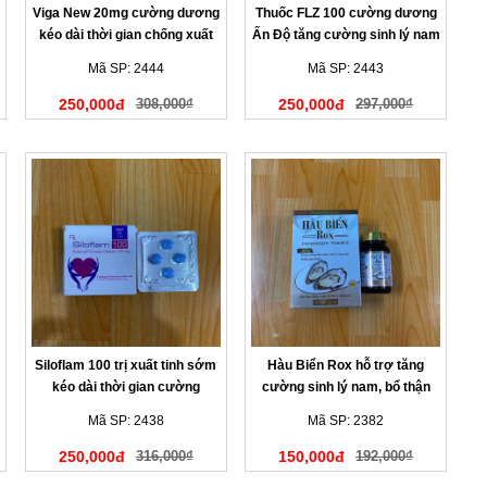
Viga New 20mg cường dương
Thuốc FLZ 100 cường dương
kéo dài thời gian chống xuất
Ấn Độ tăng cường sinh lý nam
tinh
giới
Mã SP: 2444
Mã SP: 2443
250,000đ
308,000₫
250,000đ
297,000₫
Siloflam 100 trị xuất tinh sớm
Hàu Biển Rox hỗ trợ tăng
kéo dài thời gian cường
cường sinh lý nam, bổ thận
dương Nam giới
tráng dương - Chai 30 viên
Mã SP: 2438
Mã SP: 2382
250,000đ
316,000₫
150,000đ
192,000₫