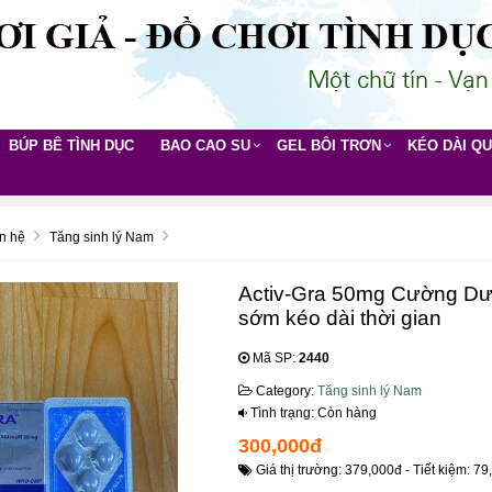
BÚP BÊ TÌNH DỤC
BAO CAO SU
GEL BÔI TRƠN
KÉO DÀI Q
n hệ
Tăng sinh lý Nam
Activ-Gra 50mg Cường Dươ
sớm kéo dài thời gian
Mã SP:
2440
Category:
Tăng sinh lý Nam
Tình trạng: Còn hàng
300,000đ
Giá thị trường: 379,000đ - Tiết kiệm: 79