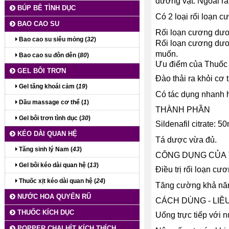
dương vật. Ngoài ra
BÚP BÊ TÌNH DỤC
Có 2 loại rối loạn 
BAO CAO SU
Rối loạn cương dươ
Bao cao su siêu mỏng (
32
)
Rối loạn cương dươ
muốn.
Bao cao su đôn dên (
80
)
Ưu điểm của Thuốc 
GEL BÔI TRƠN
Đào thải ra khỏi cơ
Gel tăng khoái cảm (
19
)
Có tác dụng nhanh 
Dầu massage cơ thể (
1
)
THÀNH PHẦN
Gel bôi trơn tình dục (
30
)
Sildenafil citrate: 5
KÉO DÀI QUAN HỆ
Tá dược vừa đủ.
Tăng sinh lý Nam (
43
)
CÔNG DỤNG CỦA 
Gel bôi kéo dài quan hệ (
13
)
Điều trị rối loạn c
Thuốc xịt kéo dài quan hệ (
24
)
Tăng cường khả năng
NƯỚC HOA QUYẾN RŨ
CÁCH DÙNG - LIỀ
THUỐC KÍCH DỤC
Uống trực tiếp với 
POPPER CHAI HÍT KÍCH THÍCH