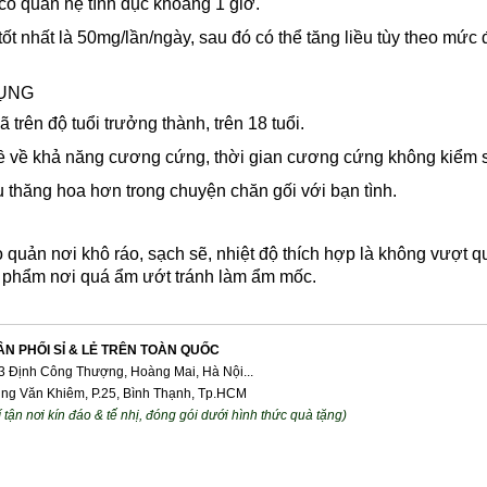
có quan hệ tình dục khoảng 1 giờ.
ốt nhất là 50mg/lần/ngày, sau đó có thể tăng liều tùy theo mức
ỤNG
 trên độ tuổi trưởng thành, trên 18 tuổi.
ề về khả năng cương cứng, thời gian cương cứng không kiểm 
 thăng hoa hơn trong chuyện chăn gối với bạn tình.
uản nơi khô ráo, sạch sẽ, nhiệt độ thích hợp là không vượt q
phẩm nơi quá ẩm ướt tránh làm ẩm mốc.
ÂN PHỐI SỈ & LẺ TRÊN TOÀN QUỐC
 Định Công Thượng, Hoàng Mai, Hà Nội...
g Văn Khiêm, P.25, Bình Thạnh, Tp.HCM
 tận nơi kín đáo & tế nhị, đóng gói dưới hình thức quà tặng)