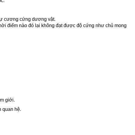
c.
 sự cương cứng dương vật.
hời điểm nào đó lại không đạt được độ cứng như chủ mong
m giới.
n quan hệ.