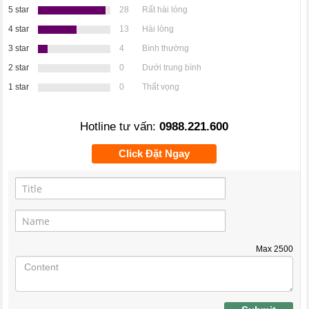
5 star
28
Rất hài lòng
4 star
13
Hài lòng
3 star
4
Bình thường
2 star
0
Dưới trung bình
1 star
0
Thất vọng
Hotline tư vấn:
0988.221.600
Click Đặt Ngay
Max
2500