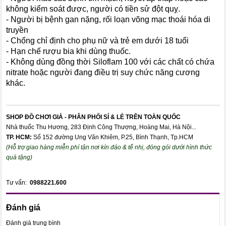
không kiểm soát được, người có tiền sử đột quỵ.
- Người bị bệnh gan nặng, rối loạn võng mạc thoái hóa di
truyền
- Chống chỉ định cho phụ nữ và trẻ em dưới 18 tuổi
- Hạn chế rượu bia khi dùng thuốc.
- Không dùng đồng thời Siloflam 100 với các chất có chứa
nitrate hoặc người đang điều trị suy chức năng cương
khác.
SHOP ĐỒ CHƠI GIẢ - PHÂN PHỐI SỈ & LẺ TRÊN TOÀN QUỐC
Nhà thuốc Thu Hương, 283 Định Công Thượng, Hoàng Mai, Hà Nội...
TP. HCM:
Số 152 đường Ung Văn Khiêm, P.25, Bình Thạnh, Tp.HCM
(Hỗ trợ giao hàng miễn phí tận nơi kín đáo & tế nhị, đóng gói dưới hình thức
quà tặng)
Tư vấn:
0988221.600
Đánh giá
Đánh giá trung bình