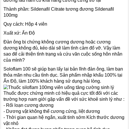
dương lâu năm có khả năng cương cứng trở lại
Thành phần: Sildenafil Citrate tương đương Sildenafil
100mg
Quy cách: Hộp 4 viên
Xuất xứ: Ấn Độ
Đàn ông bị chứng không cương dương hoặc cương
dương không đủ, kéo dài sẽ làm tình cảm đổ vỡ. Vậy làm
sao để cải thiện tình trạng và cứu vãn cuộc sống hôn nhân
của mình?
Soloflam 100 sẽ giúp bạn lấy lại bản lĩnh đàn ông, làm bạn
thỏa mãn nhu cầu tình dục. Sản phẩm nhập khẩu 100% tại
Ấn Độ, làm 100% khách hàng sử dụng hài lòng.
Thuốc được chứng minh có hiệu quả cực tốt đối với các
trường hợp nam giới gặp vấn đề với sức khoẻ sinh lý như :
- Rối loạn cương dương
- Dương vật không thể cương cứng, liệt dương
- Thời gian quan hệ ngắn, xuất tinh sớm Kích thước dương
vật nhỏ