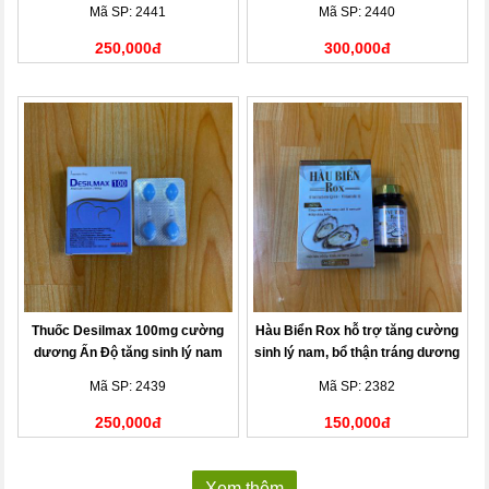
gian
Mã SP: 2441
Mã SP: 2440
250,000đ
300,000đ
Thuốc Desilmax 100mg cường
Hàu Biển Rox hỗ trợ tăng cường
dương Ấn Độ tăng sinh lý nam
sinh lý nam, bổ thận tráng dương
giới
- Chai 30 viên
Mã SP: 2439
Mã SP: 2382
250,000đ
150,000đ
Xem thêm