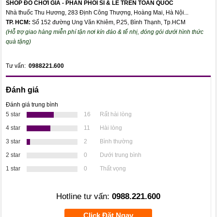
SHOP ĐỒ CHƠI GIẢ - PHÂN PHỐI SỈ & LẺ TRÊN TOÀN QUỐC
Nhà thuốc Thu Hương, 283 Định Công Thượng, Hoàng Mai, Hà Nội...
TP. HCM:
Số 152 đường Ung Văn Khiêm, P.25, Bình Thạnh, Tp.HCM
(Hỗ trợ giao hàng miễn phí tận nơi kín đáo & tế nhị, đóng gói dưới hình thức
quà tặng)
Tư vấn:
0988221.600
Đánh giá
Đánh giá trung bình
5 star
16
Rất hài lòng
4 star
11
Hài lòng
3 star
2
Bình thường
2 star
0
Dưới trung bình
1 star
0
Thất vọng
Hotline tư vấn:
0988.221.600
Click Đặt Ngay