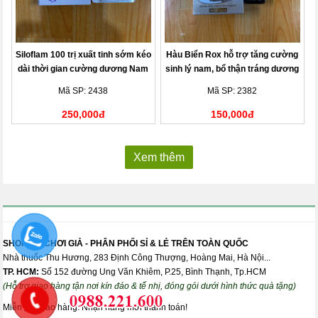
Siloflam 100 trị xuất tinh sớm kéo
Hàu Biển Rox hỗ trợ tăng cường
dài thời gian cường dương Nam
sinh lý nam, bổ thận tráng dương
giới
- Chai 30 viên
Mã SP: 2438
Mã SP: 2382
250,000đ
150,000đ
Xem thêm
SHOP ĐỒ CHƠI GIẢ - PHÂN PHỐI SỈ & LẺ TRÊN TOÀN QUỐC
Nhà thuốc Thu Hương, 283 Định Công Thượng, Hoàng Mai, Hà Nội...
TP. HCM:
Số 152 đường Ung Văn Khiêm, P.25, Bình Thạnh, Tp.HCM
(Hỗ trợ giao hàng tận nơi kín đáo & tế nhị, đóng gói dưới hình thức quà tặng)
Miễn phí giao hàng. Nhận hàng mới thanh toán!