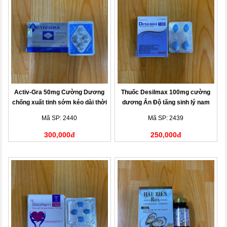
Activ-Gra 50mg Cường Dương
Thuốc Desilmax 100mg cường
chống xuất tinh sớm kéo dài thời
dương Ấn Độ tăng sinh lý nam
gian
giới
Mã SP: 2440
Mã SP: 2439
300,000đ
250,000đ