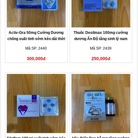
Activ-Gra 50mg Cường Dương
Thuốc Desilmax 100mg cường
chống xuất tinh sớm kéo dài thời
dương Ấn Độ tăng sinh lý nam
gian
giới
Mã SP: 2440
Mã SP: 2439
300,000đ
250,000đ