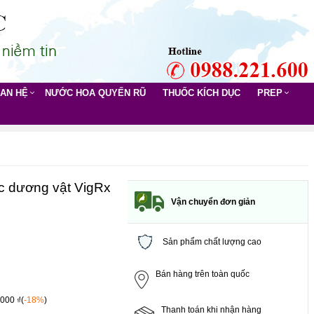
UAN HỆ
NƯỚC HOA QUYẾN RŨ
THUỐC KÍCH DỤC
PREP
c dương vật VigRx
Vận chuyển đơn giản
Sản phẩm chất lượng cao
Bán hàng trên toàn quốc
,000 ₫(
-18%
)
Thanh toán khi nhận hàng