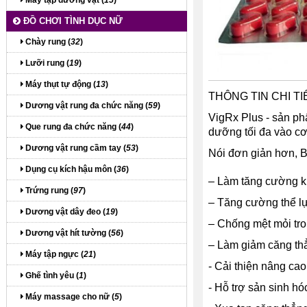
Máy tập dương vật (
15
)
ĐỒ CHƠI TÌNH DỤC NỮ
Chày rung (
32
)
Lưỡi rung (
19
)
Máy thụt tự động (
13
)
THÔNG TIN CHI TIẾ
Dương vật rung đa chức năng (
59
)
VigRx Plus - sản ph
Que rung đa chức năng (
44
)
dưỡng tối đa vào cơ
Dương vật rung cầm tay (
53
)
Nói đơn giản hơn, 
Dụng cụ kích hậu môn (
36
)
– Làm tăng cường k
Trứng rung (
97
)
– Tăng cường thể lự
Dương vật dây đeo (
19
)
– Chống mệt mỏi tron
Dương vật hít tường (
56
)
– Làm giảm căng th
Máy tập ngực (
21
)
- Cải thiện nâng cao
Ghế tình yêu (
1
)
- Hỗ trợ sản sinh h
Máy massage cho nữ (
5
)