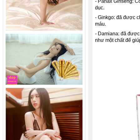
- Panax Ginseng: Cô
dục.
- Ginkgo: đã được c
máu.
- Damiana: đã được 
như một chất để giú