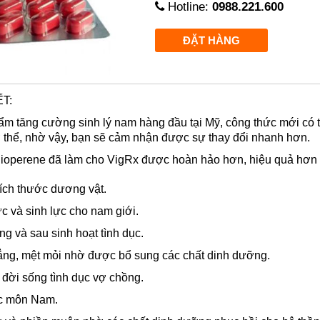
Hotline:
0988.221.600
T:
ẩm tăng cường sinh lý nam hàng đầu tại Mỹ, công thức mới có th
 thể, nhờ vậy, bạn sẽ cảm nhận được sự thay đổi nhanh hơn.
Bioperene đã làm cho VigRx được hoàn hảo hơn, hiệu quả hơn 
ích thước dương vật.
c và sinh lực cho nam giới.
g và sau sinh hoạt tình dục.
ẳng, mệt mỏi nhờ được bổ sung các chất dinh dưỡng.
 đời sống tình dục vợ chồng.
óc môn Nam.