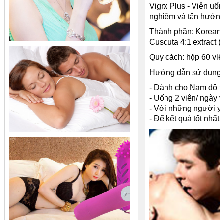
Vigrx Plus - Viên uố
nghiệm và tận hưởn
Thành phần: Korean 
Cuscuta 4:1 extract (
Quy cách: hộp 60 vi
Hướng dẫn sử dụng
- Dành cho Nam độ tu
- Uống 2 viên/ ngày 
- Với những người yế
- Để kết quả tốt nhấ