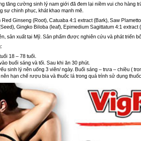
ng tăng cường sinh lý nam giới đã đem lại niềm vui cho hàng tră
g sự chinh phục, khát khao mạnh mẽ.
Red Ginseng (Root), Catuaba 4:1 extract (Bark), Saw Plametto(
Seed), Gingko Biloba (leaf), Epimedium Sagittatum 4:1 extract (le
ên, sản xuất tại Mỹ. Sản phẩm được nghiên cứu và phát triển 
:
ổi 18 – 78 tuổi.
vào buổi sáng và tối. Sau khi ăn 30 phút.
u sinh lý nên uống 3 viên/ ngày. Buổi sáng – trưa – chiều ( tro
t nên hạn chế rượu bia và thuốc lá trong quá trình sử dụng thuốc