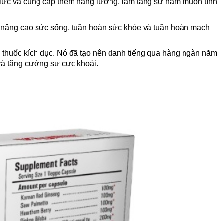
lực và cung cấp thêm năng lượng, làm tăng sự ham muốn tình
và nâng cao sức sống, tuần hoàn sức khỏe và tuần hoàn mạch
thuốc kích dục. Nó đã tạo nên danh tiếng qua hàng ngàn năm
và tăng cường sự cực khoái.