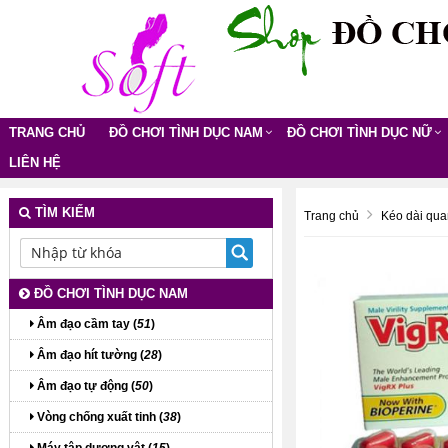
TRANG CHỦ
ĐỒ CHƠI TÌNH DỤC NAM
ĐỒ CHƠI TÌNH DỤC NỮ
LIÊN HỆ
TÌM KIẾM
Trang chủ
Kéo dài qua
ĐỒ CHƠI TÌNH DỤC NAM
Âm đạo cầm tay (
51
)
Âm đạo hít tường (
28
)
Âm đạo tự động (
50
)
Vòng chống xuất tinh (
38
)