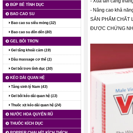
- Xua tan căng thẳn
BÚP BÊ TÌNH DỤC
- Nâng cao khả năng
BAO CAO SU
SẢN PHẨM CHẤT 
Bao cao su siêu mỏng (
32
)
ĐƯỢC CHỨNG NHẬ
Bao cao su đôn dên (
80
)
GEL BÔI TRƠN
Gel tăng khoái cảm (
19
)
Dầu massage cơ thể (
1
)
Gel bôi trơn tình dục (
30
)
KÉO DÀI QUAN HỆ
Tăng sinh lý Nam (
43
)
Gel bôi kéo dài quan hệ (
13
)
Thuốc xịt kéo dài quan hệ (
24
)
NƯỚC HOA QUYẾN RŨ
THUỐC KÍCH DỤC
POPPER CHAI HÍT KÍCH THÍCH