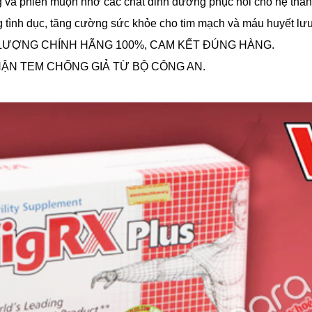
g và phiền muộn nhờ các chất dinh dưỡng phục hồi cho hệ thần
 tình dục, tăng cường sức khỏe cho tim mạch và máu huyết lưu
LƯỢNG CHÍNH HÃNG 100%, CAM KẾT ĐÚNG HÀNG.
N TEM CHỐNG GIẢ TỪ BỘ CÔNG AN.