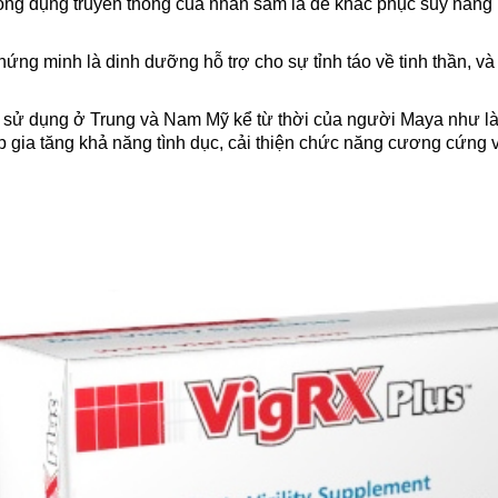
ng dụng truyền thống của nhân sâm là để khắc phục suy năng 
hứng minh là dinh dưỡng hỗ trợ cho sự tỉnh táo về tinh thần, 
sử dụng ở Trung và Nam Mỹ kể từ thời của người Maya như là 
p gia tăng khả năng tình dục, cải thiện chức năng cương cứng 