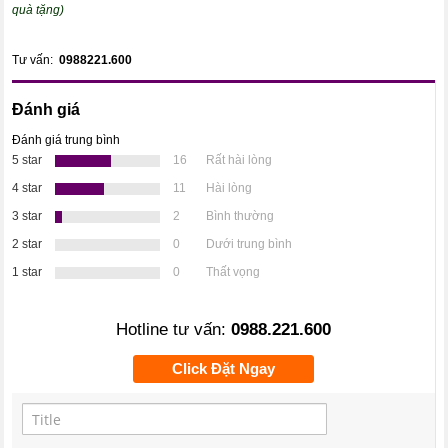
quà tặng)
Tư vấn:
0988221.600
Đánh giá
Đánh giá trung bình
5 star
16
Rất hài lòng
4 star
11
Hài lòng
3 star
2
Bình thường
2 star
0
Dưới trung bình
1 star
0
Thất vọng
Hotline tư vấn:
0988.221.600
Click Đặt Ngay